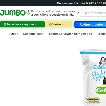
Compra por teléfono 📞 (601) 6 67 
¿Qué estás 
Recibe tu pedido como prefieras
a domicilio o recógelo en tienda
Redime premios a
Todas las categorías
Ofertas
leche
Supermercado
Lácteos, Huevos Y Refrigerados
Leche
huev
arroz
nutri
papel
galle
aceit
ques
pollo
carn