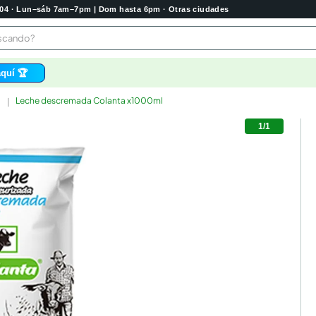
2004 · Lun–sáb 7am–7pm | Dom hasta 6pm · Otras ciudades
buscando?
quí 🏆
Leche descremada Colanta x1000ml
os
1
/
1
bela
 higienico
tas
e
o
e