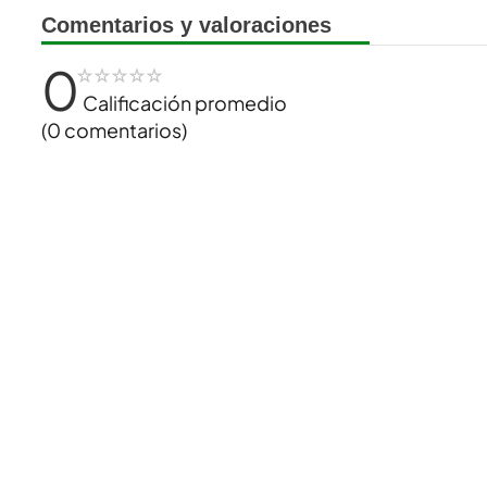
Comentarios y valoraciones
0
☆
☆
☆
☆
☆
Calificación promedio
(0 comentarios)
No hay comentarios.
Calidad
Fácil 
NOSOTROS
TI
Cencosud
Cómo
Responsabilidad Social
Mis 