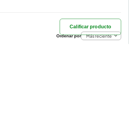
Calificar producto
Más reciente
y seguro
Exclusividad
ENDA ONLINE
JUMBO
 comprar
Localiza Tienda
Pedidos
Tarjeta Cencosud