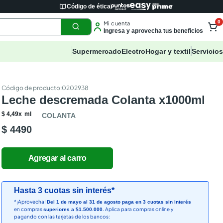
Código de ética
0
Mi cuenta
Ingresa y aprovecha tus beneficios
Supermercado
Electro
Hogar y textil
Servicios
:
0202938
Leche descremada Colanta x1000ml
$
4
,
49
x
ml
COLANTA
$ 4490
Hasta 3 cuotas sin interés*
*¡Aprovecha!
Del 1 de mayo al 31 de agosto paga en 3 cuotas sin interés
en compras
Aplica para compras online y
superiores a $1.500.000.
pagando con las tarjetas de los bancos: