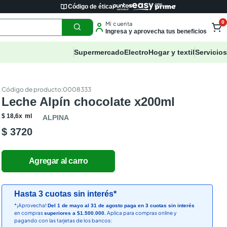
Código de ética
0
Mi cuenta
Ingresa y aprovecha tus beneficios
Supermercado
Electro
Hogar y textil
Servicios
:
0008333
Leche Alpín chocolate x200ml
$
18
,
6
x
ml
ALPINA
$ 3720
Hasta 3 cuotas sin interés*
*¡Aprovecha!
Del 1 de mayo al 31 de agosto paga en 3 cuotas sin interés
en compras
Aplica para compras online y
superiores a $1.500.000.
pagando con las tarjetas de los bancos: