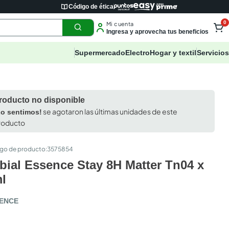
Código de ética
0
Mi cuenta
Ingresa y aprovecha tus beneficios
Supermercado
Electro
Hogar y textil
Servicios
roducto no disponible
se agotaron las últimas unidades de este
Lo sentimos!
roducto
:
3575854
bial Essence Stay 8H Matter Tn04 x
l
ENCE