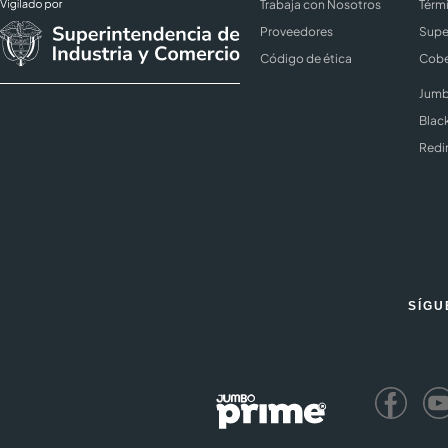
Trabaja con Nosotros
Térm
Proveedores
Supe
Código de ética
Cobe
Jumb
Blac
Redi
SÍGU