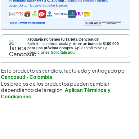
en compras
Aplica para compras online y
superiores a $1.500.000.
pagando con las tarjetas de los bancos:
Aplican
Términos y condiciones
¿Todavía no tienes tu Tarjeta Cencosud?
Solicítala en línea, úsala y obtén un
bono de $100.000
. Aplican términos y
para una próxima compra
condiciones.
.
Solicítala aquí
Este producto es vendido, facturado y entregado por
Cencosud - Colombia
Los precios de los productos pueden cambiar
dependiendo de la región.
Aplican Términos y
Condiciones