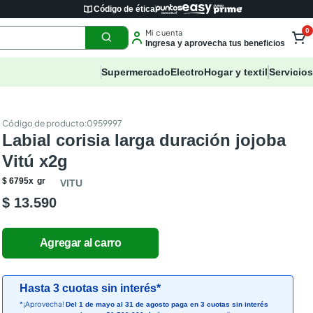
Código de ética
0
Mi cuenta
Ingresa y aprovecha tus beneficios
Supermercado
Electro
Hogar y textil
Servicios
:
0959997
Labial corisia larga duración jojoba
Vitú x2g
$
6795
x
gr
VITU
$ 13.590
Hasta 3 cuotas sin interés*
*¡Aprovecha!
Del 1 de mayo al 31 de agosto paga en 3 cuotas sin interés