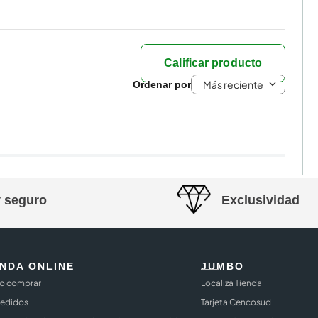
Calificar producto
Más reciente
y seguro
Exclusividad
ENDA ONLINE
JUMBO
 comprar
Localiza Tienda
Pedidos
Tarjeta Cencosud