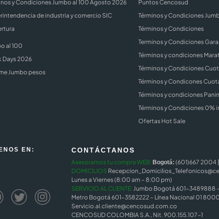
inos y Condiciones Jumbo al 100 Agosto 2026
Puntos Cencosud
rintendencia de industria y comercio SIC
Términos y Condiciones Jum
rtura
Términos y Condiciones
Terminos y Condiciones Gara
o al 100
Términos y condiciones Mara
k Days 2026
Términos y Condiciones Cuota
me Jumbo pesos
Términos y Condicones Cuota
Términos y condiciones Panin
Términos y Condiciones 0% i
Ofertas Hot Sale
ENOS EN:
CONTÁCTANOS
Asesoramos tu compra WEB:
(601)667 2004 
Bogotá:
DOMICILIOS
Recepcion_Domicilios_Telefonicos@c
Lunes a Viernes (8:00 am – 8:00 pm)
SERVICIO AL CLIENTE:
Jumbo Bogotá 601-3489888 – 
Metro Bogotá 601-3582222 – Línea Nacional 01 8000
Servicio.al.cliente@cencosud.com.co
CENCOSUD COLOMBIA S.A., Nit. 900.155.107-1