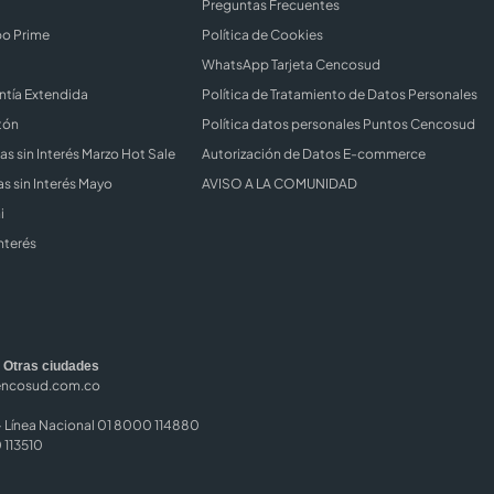
Preguntas Frecuentes
bo Prime
Política de Cookies
WhatsApp Tarjeta Cencosud
ntía Extendida
Política de Tratamiento de Datos Personales
tón
Política datos personales Puntos Cencosud
s sin Interés Marzo Hot Sale
Autorización de Datos E-commerce
s sin Interés Mayo
AVISO A LA COMUNIDAD
i
nterés
|
Otras ciudades
encosud.com.co
Línea Nacional 01 8000 114880
 113510