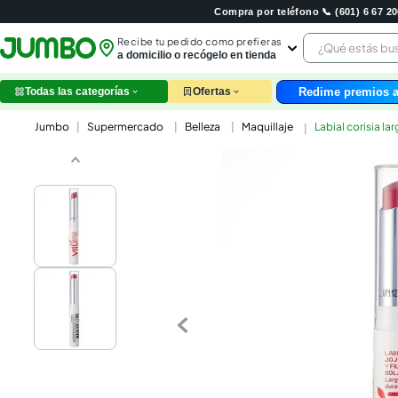
Compra por teléfono 📞 (601) 6 67 
¿Qué estás 
Recibe tu pedido como prefieras
a domicilio o recógelo en tienda
Redime premios a
Todas las categorías
Ofertas
leche
Supermercado
Belleza
Maquillaje
Labial corisia la
huev
arroz
nutri
papel
galle
aceit
ques
pollo
carn