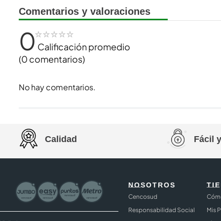
Comentarios y valoraciones
0
☆
☆
☆
☆
☆
Calificación promedio
(0 comentarios)
No hay comentarios.
Calidad
Fácil 
NOSOTROS
TI
Cencosud
Cómo
Responsabilidad Social
Mis 