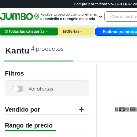
Compra por teléfono 📞 (601) 6 67 
¿Qué estás 
Recibe tu pedido como prefieras
a domicilio o recógelo en tienda
Redime premios a
Todas las categorías
Ofertas
leche
huev
4
productos
kantu
arroz
nutri
papel
Filtros
galle
aceit
ques
pollo
carn
Vendido por
marketplace