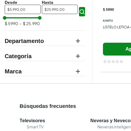
$
$
$ 5990
KANTU
$ 5990
–
$ 25.990
LISTELO LETICI
Departamento
Ag
pisos y paredes
Categoría
☆
☆
☆
☆
☆
decorados
Marca
KANTU
Búsquedas frecuentes
Televisores
Neveras y Nevec
Smart TV
Neveras inteligen