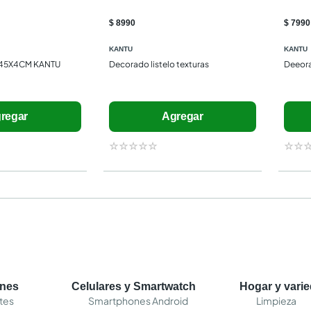
$ 8990
$ 7990
KANTU
KANTU
A 45X4CM KANTU
Decorado listelo texturas
Deeora
regar
Agregar
☆
☆
☆
☆
☆
☆
☆
ones
Celulares y Smartwatch
Hogar y vari
tes
Smartphones Android
Limpieza