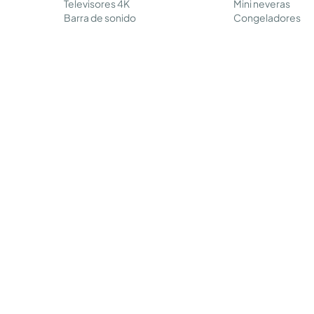
Televisores 4K
Mini neveras
Barra de sonido
Congeladores