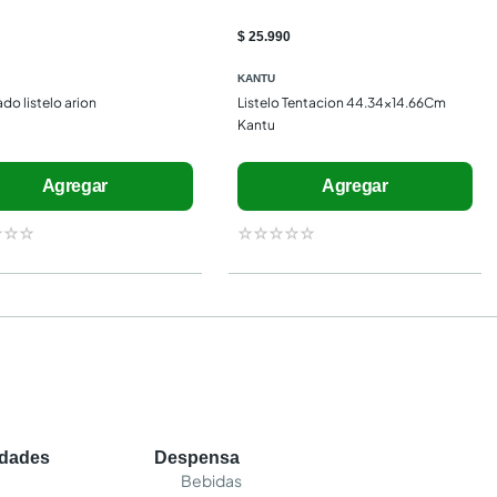
$ 25.990
KANTU
do listelo arion
Listelo Tentacion 44.34x14.66Cm 
Kantu
Agregar
Agregar
☆
☆
☆
☆
☆
☆
☆
☆
edades
Despensa
Bebidas