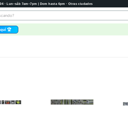
2004 · Lun–sáb 7am–7pm | Dom hasta 6pm · Otras ciudades
buscando?
quí 🏆
os
bela
 higienico
tas
e
o
e