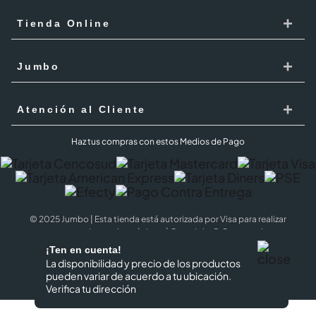
Cencosud
+
Tienda Online
Responsabilidad Social
Recoge en tienda
+
Trabaja con Nosotros
Jumbo
Cómo comprar
Proveedores
Localiza Tienda
+
Mis Pedidos
Atención al Cliente
Código de ética
Tarjeta Cencosud
Términos y Condiciones Jumbo al 100 agosto 2026
PQR
Haz tus compras con estos Medios de Pago
Puntos Cencosud
Superintendencia de industria y comercio SIC
PQR Metro
Jumbo Prime
Cobertura
Preguntas Frecuentes
Términos y Condiciones Jumbo Prime
© 2025 Jumbo | Esta tienda está autorizada por Visa para realizar
Jumbo al 100
Política de Cookies
transacciones electrónicas. | Copyright © Cencosud
Términos y condiciones
¡Ten en cuenta!
Redime Jumbo pesos
WhatsApp Tarjeta Cencosud
La disponibilidad y precio de los productos
Terminos y Condiciones Garantía Extendida
pueden variar de acuerdo a tu ubicación.
Black Jumbo
Política de Tratamiento de Datos Personales
Verifica tu dirección
Términos y Condiciones Cuotas sin Interés Black
Política datos personales Puntos Cencosud