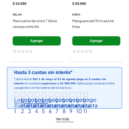
$ 54.990
$ 69.990
MILAN
KREA
Mancuerna de vinilo 7 libras 
Manguera led 10 m azul k6 
naranja vinilo K6
Krea
Agregar
Agregar
☆
☆
☆
☆
☆
☆
☆
☆
☆
☆
Hasta 3 cuotas sin interés*
*¡Aprovecha!
Del 1 de mayo al 31 de agosto paga en 3 cuotas sin
en compras
Aplica para compras online
interés
superiores a $1.500.000.
y pagando con las tarjetas de los bancos:
Aplican
Términos y condiciones
Ver más