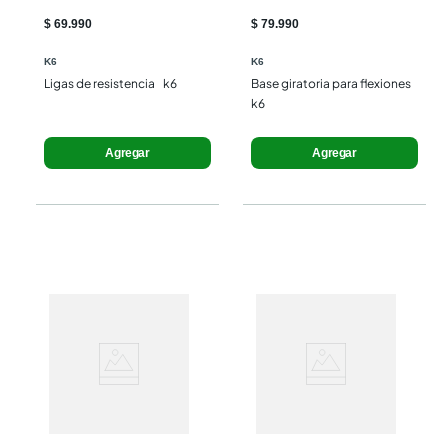
$ 69.990
$ 79.990
K6
K6
Ligas de resistencia    k6
Base giratoria para flexiones  
k6
Agregar
Agregar