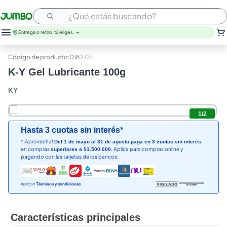
¿Qué estás buscando?
Entrega o retiro, tú eliges.
:
0182731
K-Y Gel Lubricante 100g
KY
1
/
2
Hasta 3 cuotas sin interés*
*¡Aprovecha!
Del 1 de mayo al 31 de agosto paga en 3 cuotas sin interés
en compras
Aplica para compras online y
superiores a $1.500.000.
pagando con las tarjetas de los bancos:
Aplican
Términos y condiciones
Características principales