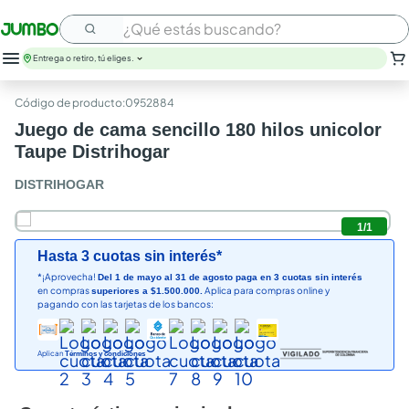
¿Qué estás buscando?
Entrega o retiro, tú eliges.
:
0952884
Juego de cama sencillo 180 hilos unicolor
Taupe Distrihogar
DISTRIHOGAR
1
/
1
Hasta 3 cuotas sin interés*
*¡Aprovecha!
Del 1 de mayo al 31 de agosto paga en 3 cuotas sin interés
en compras
Aplica para compras online y
superiores a $1.500.000.
pagando con las tarjetas de los bancos:
Aplican
Términos y condiciones