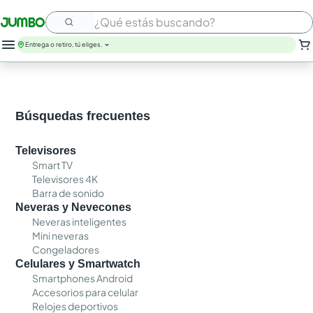
¿Qué estás buscando?
Entrega o retiro, tú eliges.
leche
huevos
arroz
Búsquedas frecuentes
papel higienico
galletas
Televisores
aceite
Smart TV
queso
Televisores 4K
nutribela
Barra de sonido
pollo
Neveras y Nevecones
cafe
Neveras inteligentes
Mini neveras
Congeladores
Celulares y Smartwatch
Smartphones Android
Accesorios para celular
Relojes deportivos