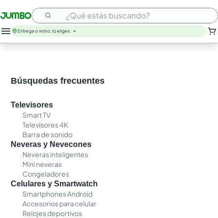
¿Qué estás buscando?
Entrega o retiro, tú eliges.
leche
huevos
arroz
Búsquedas frecuentes
papel higienico
nutribela
Televisores
galletas
Smart TV
aceite
Televisores 4K
queso
Barra de sonido
pollo
Neveras y Nevecones
carne
Neveras inteligentes
Mini neveras
Congeladores
Celulares y Smartwatch
Smartphones Android
Accesorios para celular
Relojes deportivos