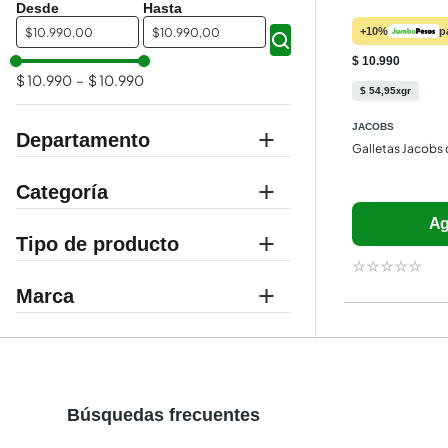
$
$
+10%
p
$ 10.990
$ 10.990
–
$ 10.990
$
54
,
95
gr
x
JACOBS
Departamento
Galletas Jacobs
supermercado
Categoría
Ag
pasabocas
☆
☆
☆
☆
☆
galletas dulces
Marca
JACOBS
Búsquedas frecuentes