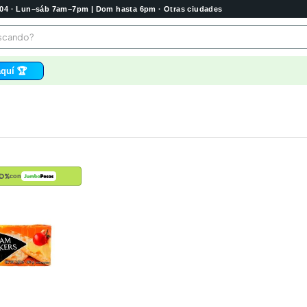
2004 · Lun–sáb 7am–7pm | Dom hasta 6pm · Otras ciudades
buscando?
quí 🏆
os
 higienico
bela
tas
con
e
o
e