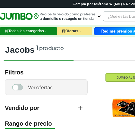
Compra por teléfono 📞 (601) 6 67 
¿Qué estás 
Recibe tu pedido como prefieras
a domicilio o recógelo en tienda
Redime premios a
Todas las categorías
Ofertas
leche
huev
1
producto
jacobs
arroz
papel
nutri
Filtros
galle
aceit
ques
pollo
carn
Vendido por
jumbo