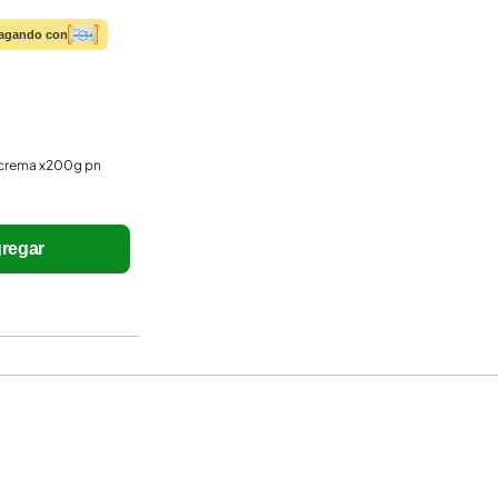
agando con
 crema x200g pn
regar