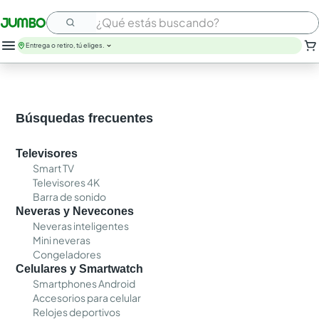
¿Qué estás buscando?
Entrega o retiro, tú eliges.
Búsquedas frecuentes
Televisores
Smart TV
Televisores 4K
Barra de sonido
Neveras y Nevecones
Neveras inteligentes
Mini neveras
Congeladores
Celulares y Smartwatch
Smartphones Android
Accesorios para celular
Relojes deportivos