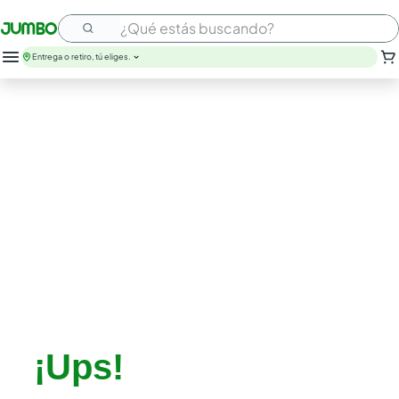
¿Qué estás buscando?
Entrega o retiro, tú eliges.
¡Ups!