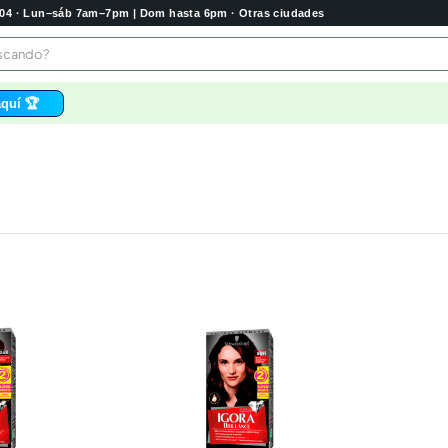
2004 · Lun–sáb 7am–7pm | Dom hasta 6pm · Otras ciudades
buscando?
quí 🏆
os
bela
 higienico
tas
e
o
e