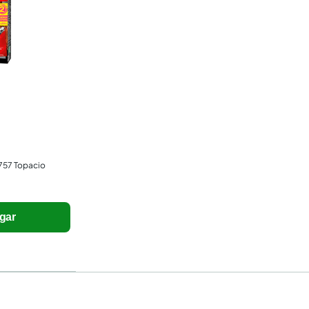
 757 Topacio
gar