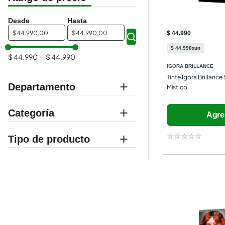
$
$
$ 44.990
$
44
.
990
un
x
$ 44.990
–
$ 44.990
IGORA BRILLANCE
Tinte Igora Brillance
Departamento
Místico
supermercado
Categoría
Agre
belleza
☆
☆
☆
☆
☆
coloración