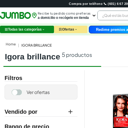
Compra por teléfono 📞 (601) 6 67 
¿Qué estás 
Recibe tu pedido como prefieras
a domicilio o recógelo en tienda
Redime premios a
Todas las categorías
Ofertas
leche
huev
IGORA BRILLANCE
arroz
5
productos
igora brillance
nutri
papel
galle
aceit
Filtros
ques
pollo
carn
Vendido por
jumbo