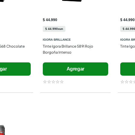
$ 44.990
$ 44.990
$
44
.
990
un
$
44
.
99
x
IGORA BRILLANCE
IGORA B
 568 Chocolate 
Tinte Igora Brillance 589I Rojo 
Tinte Ig
Borgoña Intenso
gar
Agregar
☆
☆
☆
☆
☆
☆
☆
☆