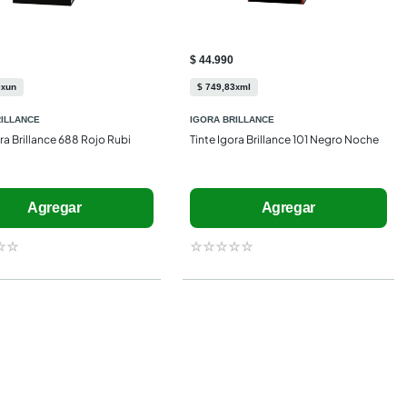
$ 44.990
0
un
$
749
,
83
ml
x
x
RILLANCE
IGORA BRILLANCE
ora Brillance 688 Rojo Rubi
Tinte Igora Brillance 101 Negro Noche
Agregar
Agregar
☆
☆
☆
☆
☆
☆
☆