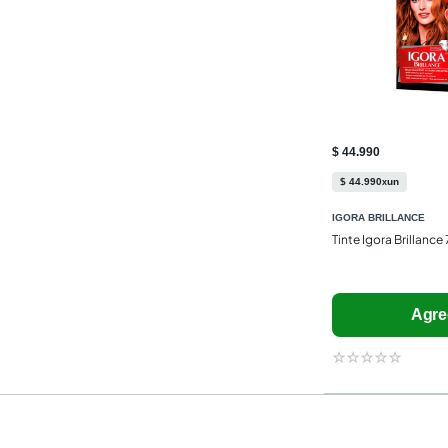
$ 44.990
$
44
.
990
un
x
IGORA BRILLANCE
Tinte Igora Brillance
Agre
☆
☆
☆
☆
☆