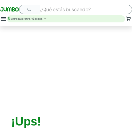
¿Qué estás buscando?
Entrega o retiro, tú eliges.
leche
huevos
arroz
nutribela
papel higienico
galletas
aceite
queso
pollo
carne
¡Ups!