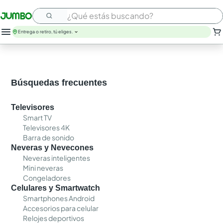
¿Qué estás buscando?
Entrega o retiro, tú eliges.
Búsquedas frecuentes
Televisores
Smart TV
Televisores 4K
Barra de sonido
Neveras y Nevecones
Neveras inteligentes
Mini neveras
Congeladores
Celulares y Smartwatch
Smartphones Android
Accesorios para celular
Relojes deportivos