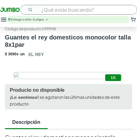
¿Qué estás buscando?
Entrega o retiro, tú eliges.
:
0999118
Guantes el rey domesticos monocolor talla
8x1par
$
3690
x
un
EL REY
1/1
Producto no disponible
se agotaron las últimas unidades de este
¡Lo sentimos!
producto
Descripción