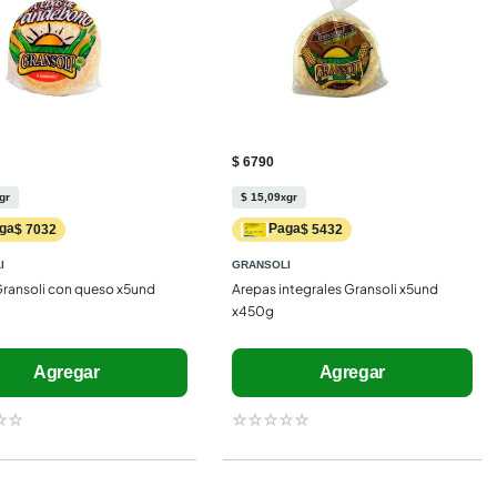
$ 6790
gr
$
15
,
09
gr
x
ga
Paga
$ 7032
$ 5432
I
GRANSOLI
ransoli con queso x5und 
Arepas integrales Gransoli x5und 
x450g
Agregar
Agregar
☆
☆
☆
☆
☆
☆
☆