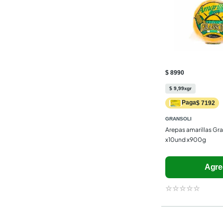
$ 8990
$
9
,
99
gr
x
Paga
$ 7192
GRANSOLI
Arepas amarillas Gran
x10und x900g
Agre
☆
☆
☆
☆
☆