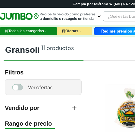
Compra por teléfono 📞 (601) 6 67 
¿Qué estás 
Recibe tu pedido como prefieras
a domicilio o recógelo en tienda
Redime premios a
Todas las categorías
Ofertas
leche
huev
11
productos
gransoli
arroz
nutri
papel
Filtros
galle
aceit
ques
pollo
carn
Vendido por
jumbo