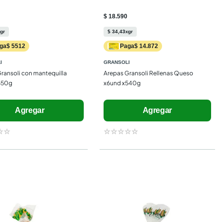
$ 18.590
gr
$
34
,
43
gr
x
ga
Paga
$ 5512
$ 14.872
I
GRANSOLI
ransoli con mantequilla 
Arepas Gransoli Rellenas Queso 
350g
x6und x540g
Agregar
Agregar
☆
☆
☆
☆
☆
☆
☆