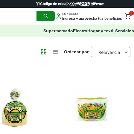
Código de ética
0
Mi cuenta
Ingresa y aprovecha tus beneficios
Supermercado
Electro
Hogar y textil
Servicios
Relevancia