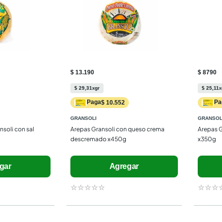
$ 13.190
$ 8790
$
29
,
31
gr
$
25
,
11
x
x
Paga
Pa
$ 10.552
GRANSOLI
GRANSOL
soli con sal 
Arepas Gransoli con queso crema 
Arepas G
descremado x450g
x350g
gar
Agregar
☆
☆
☆
☆
☆
☆
☆
☆