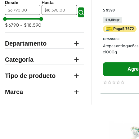
$
$
$ 9590
$
9
,
59
gr
x
$ 6790
–
$ 18.590
Paga
$ 7672
GRANSOLI
Departamento
Arepas antioqueñas 
x1000g
supermercado
Categoría
Agre
lácteos, huevos y
refrigerados
☆
☆
☆
☆
☆
arepas
Marca
GRANSOLI
CENCOSUD