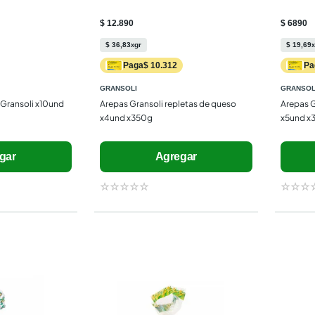
$ 12.890
$ 6890
$
36
,
83
gr
$
19
,
69
x
x
Paga
Pa
$ 10.312
GRANSOLI
GRANSOL
Gransoli x10und 
Arepas Gransoli repletas de queso 
Arepas G
x4und x350g
x5und x
gar
Agregar
☆
☆
☆
☆
☆
☆
☆
☆