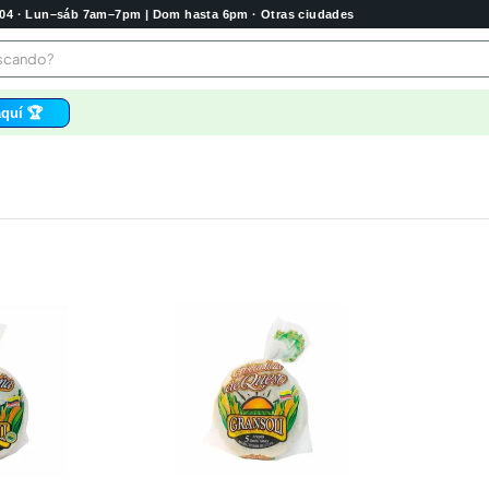
2004 · Lun–sáb 7am–7pm | Dom hasta 6pm · Otras ciudades
buscando?
quí 🏆
os
bela
 higienico
tas
e
o
e