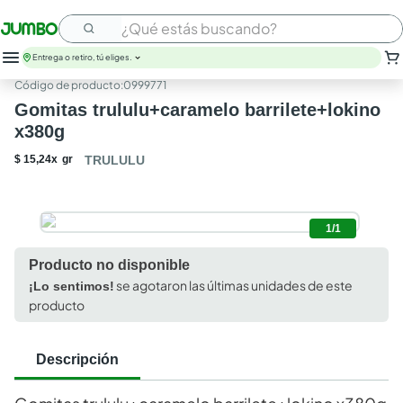
¿Qué estás buscando?
Entrega o retiro, tú eliges.
:
0999771
Gomitas trululu+caramelo barrilete+lokino
x380g
$
15
,
24
x
gr
TRULULU
1/1
Producto no disponible
se agotaron las últimas unidades de este
¡Lo sentimos!
producto
Descripción