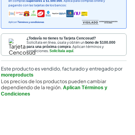
en compras
Aplica para compras online y
superiores a $1.500.000.
pagando con las tarjetas de los bancos:
Aplican
Términos y condiciones
¿Todavía no tienes tu Tarjeta Cencosud?
Solicítala en línea, úsala y obtén un
bono de $100.000
. Aplican términos y
para una próxima compra
condiciones.
.
Solicítala aquí
Este producto es vendido, facturado y entregado por
moreproducts
Los precios de los productos pueden cambiar
dependiendo de la región.
Aplican Términos y
Condiciones