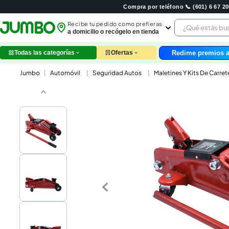
Compra por teléfono 📞 (601) 6 67 
¿Qué estás 
Recibe tu pedido como prefieras
a domicilio o recógelo en tienda
Redime premios a
Todas las categorías
Ofertas
leche
Automóvil
Seguridad Autos
Maletines Y Kits De Carret
huev
arroz
papel
nutri
galle
aceit
ques
pollo
carn