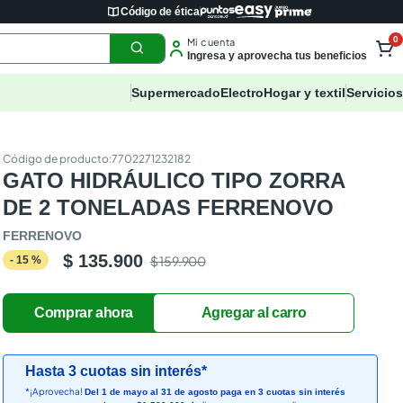
Código de ética
0
Mi cuenta
Ingresa y aprovecha tus beneficios
Supermercado
Electro
Hogar y textil
Servicios
:
7702271232182
GATO HIDRÁULICO TIPO ZORRA
DE 2 TONELADAS FERRENOVO
FERRENOVO
$ 135.900
$ 159.900
-
15
%
Hasta 3 cuotas sin interés*
*¡Aprovecha!
Del 1 de mayo al 31 de agosto paga en 3 cuotas sin interés