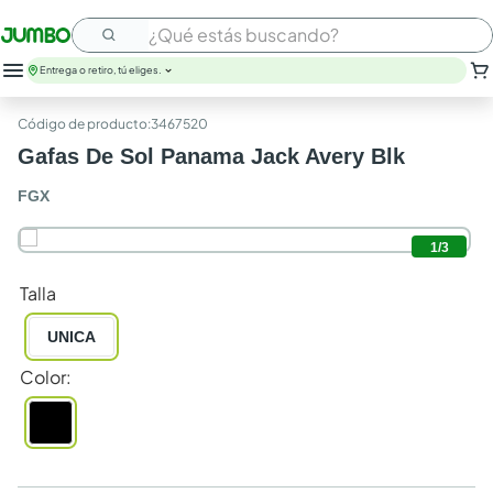
¿Qué estás buscando?
Entrega o retiro, tú eliges.
:
3467520
Gafas De Sol Panama Jack Avery Blk
FGX
1
/
3
Talla
UNICA
Color
: