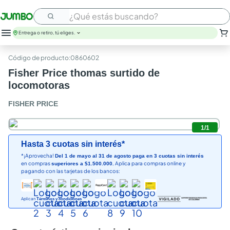
¿Qué estás buscando?
Entrega o retiro, tú eliges.
leche
:
0860602
huevos
Fisher Price thomas surtido de
arroz
locomotoras
papel higienico
nutribela
FISHER PRICE
galletas
aceite
1
/
1
queso
Hasta 3 cuotas sin interés*
pollo
*¡Aprovecha!
Del 1 de mayo al 31 de agosto paga en 3 cuotas sin interés
carne
en compras
Aplica para compras online y
superiores a $1.500.000.
pagando con las tarjetas de los bancos:
Aplican
Términos y condiciones