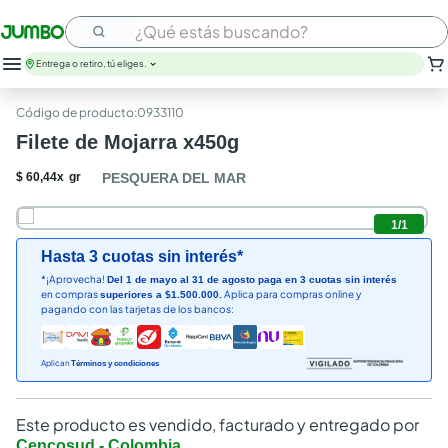
¿Qué estás buscando?
Entrega o retiro, tú eliges.
:
0933110
Filete de Mojarra x450g
$
60
,
44
x
gr
PESQUERA DEL MAR
1
/
1
Hasta 3 cuotas sin interés*
*¡Aprovecha!
Del 1 de mayo al 31 de agosto paga en 3 cuotas sin interés
en compras
Aplica para compras online y
superiores a $1.500.000.
pagando con las tarjetas de los bancos:
Aplican
Términos y condiciones
Este producto es vendido, facturado y entregado por
Cencosud - Colombia