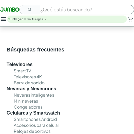
¿Qué estás buscando?
Entrega o retiro, tú eliges.
leche
huevos
arroz
Búsquedas frecuentes
papel higienico
galletas
Televisores
aceite
Smart TV
queso
Televisores 4K
nutribela
Barra de sonido
pollo
Neveras y Nevecones
cafe
Neveras inteligentes
Mini neveras
Congeladores
Celulares y Smartwatch
Smartphones Android
Accesorios para celular
Relojes deportivos