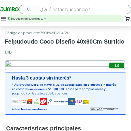
¿Qué estás buscando?
Entrega o retiro, tú eliges.
:
7501965020438
Felpudoudo Coco Diseño 40x60Cm Surtido
DIB
1
/
9
Hasta 3 cuotas sin interés*
*¡Aprovecha!
Del 1 de mayo al 31 de agosto paga en 3 cuotas sin interés
en compras
Aplica para compras online y
superiores a $1.500.000.
pagando con las tarjetas de los bancos:
Aplican
Términos y condiciones
Características principales