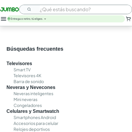
¿Qué estás buscando?
Entrega o retiro, tú eliges.
Búsquedas frecuentes
Televisores
Smart TV
Televisores 4K
Barra de sonido
Neveras y Nevecones
Neveras inteligentes
Mini neveras
Congeladores
Celulares y Smartwatch
Smartphones Android
Accesorios para celular
Relojes deportivos