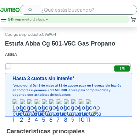
¿Qué estás buscando?
Entrega o retiro, tú eliges.
leche
:
0969041
huevos
Estufa Abba Cg 501-V5C Gas Propano
arroz
nutribela
ABBA
papel higienico
galletas
1
/
5
aceite
Hasta 3 cuotas sin interés*
queso
*¡Aprovecha!
Del 1 de mayo al 31 de agosto paga en 3 cuotas sin interés
pollo
en compras
Aplica para compras online y
superiores a $1.500.000.
carne
pagando con las tarjetas de los bancos:
Aplican
Términos y condiciones
Características principales