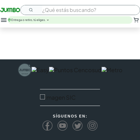
¿Qué estás buscando?
Entrega o retiro, tú eliges.
leche
huevos
arroz
papel higienico
nutribela
galletas
aceite
queso
pollo
carne
SÍGUENOS EN: