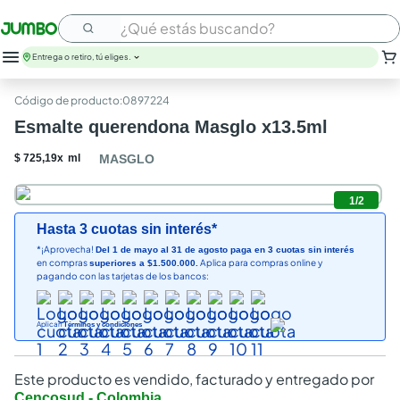
¿Qué estás buscando?
Entrega o retiro, tú eliges.
:
0897224
Esmalte querendona Masglo x13.5ml
$
725
,
19
x
ml
MASGLO
1
/
2
Hasta 3 cuotas sin interés*
*¡Aprovecha!
Del 1 de mayo al 31 de agosto paga en 3 cuotas sin interés
en compras
Aplica para compras online y
superiores a $1.500.000.
pagando con las tarjetas de los bancos:
Aplican
Términos y condiciones
Este producto es vendido, facturado y entregado por
Cencosud - Colombia