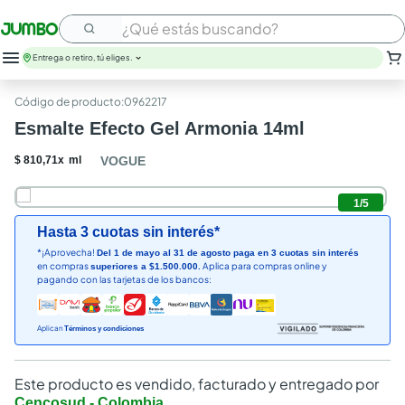
¿Qué estás buscando?
Entrega o retiro, tú eliges.
:
0962217
Esmalte Efecto Gel Armonia 14ml
$
810
,
71
x
ml
VOGUE
1
/
5
Hasta 3 cuotas sin interés*
*¡Aprovecha!
Del 1 de mayo al 31 de agosto paga en 3 cuotas sin interés
en compras
Aplica para compras online y
superiores a $1.500.000.
pagando con las tarjetas de los bancos:
Aplican
Términos y condiciones
Este producto es vendido, facturado y entregado por
Cencosud - Colombia