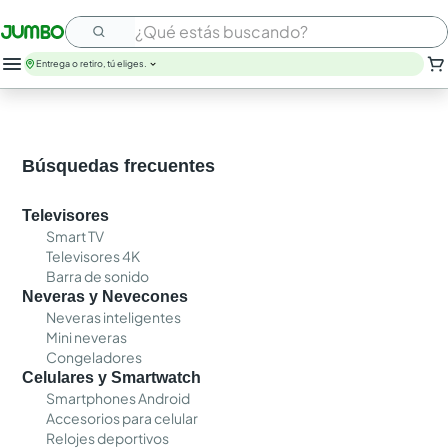
¿Qué estás buscando?
Entrega o retiro, tú eliges.
Búsquedas frecuentes
Televisores
Smart TV
Televisores 4K
Barra de sonido
Neveras y Nevecones
Neveras inteligentes
Mini neveras
Congeladores
Celulares y Smartwatch
Smartphones Android
Accesorios para celular
Relojes deportivos