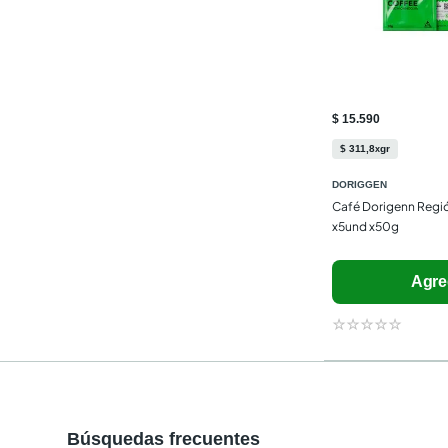
$ 15.590
$
311
,
8
gr
x
DORIGGEN
Café Dorigenn Regió
x5und x50g
Agre
☆
☆
☆
☆
☆
Búsquedas frecuentes