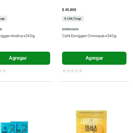
$ 45.800
1
gr
$
134
,
71
gr
x
x
N
DORIGGEN
riggen Andina x340g
Café Doriggen Orinoquía x340g
Agregar
Agregar
☆
☆
☆
☆
☆
☆
☆