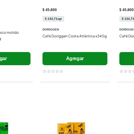
$ 45.800
$ 45.800
$
134
,
71
gr
$
134
,
7
x
DORIGGEN
DORIGGE
ico molido 
Café Doriggen Costa Atlántica x340g
Café Do
g
gar
Agregar
☆
☆
☆
☆
☆
☆
☆
☆