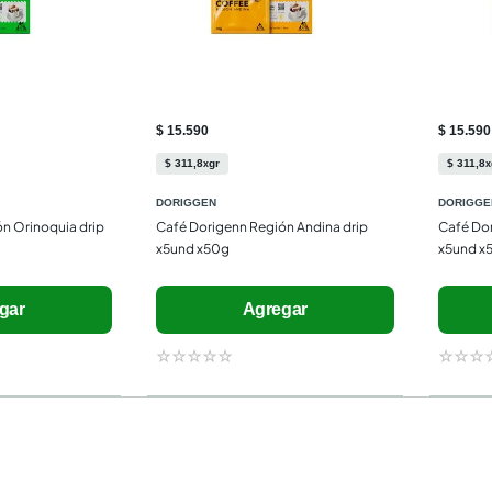
$ 15.590
$ 15.590
$
311
,
8
gr
$
311
,
8
x
x
DORIGGEN
DORIGGE
n Orinoquia drip 
Café Dorigenn Región Andina drip 
Café Dor
x5und x50g
x5und x
gar
Agregar
☆
☆
☆
☆
☆
☆
☆
☆