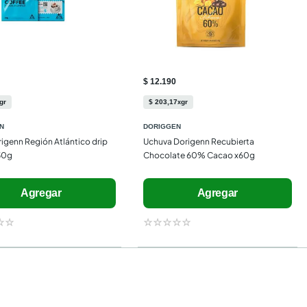
$ 12.190
gr
$
203
,
17
gr
x
N
DORIGGEN
igenn Región Atlántico drip 
Uchuva Dorigenn Recubierta 
50g
Chocolate 60% Cacao x60g
Agregar
Agregar
☆
☆
☆
☆
☆
☆
☆