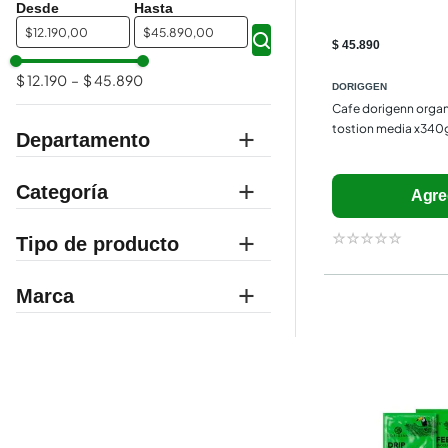
$
$
$ 45.890
$ 12.190
–
$ 45.890
DORIGGEN
Cafe dorigenn organ
tostion media x340
Departamento
supermercado
Categoría
Agre
despensa
☆
☆
☆
☆
☆
dulces y postres
café
Marca
chocolatería
DORIGGEN