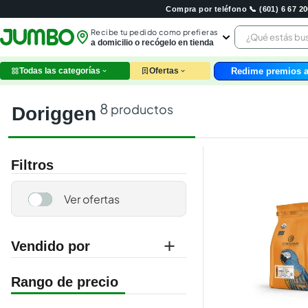
Compra por teléfono 📞 (601) 6 67 
¿Qué estás 
Recibe tu pedido como prefieras
a domicilio o recógelo en tienda
Redime premios a
Todas las categorías
Ofertas
leche
huev
8
productos
doriggen
arroz
nutri
papel
Filtros
galle
aceit
ques
pollo
carn
Vendido por
jumbo