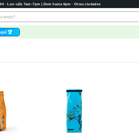
2004 · Lun–sáb 7am–7pm | Dom hasta 6pm · Otras ciudades
buscando?
quí 🏆
os
bela
 higienico
tas
e
o
e