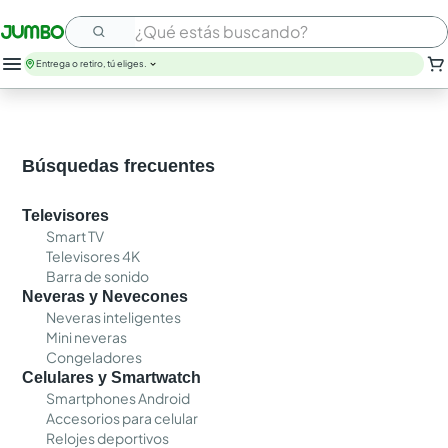
¿Qué estás buscando?
Entrega o retiro, tú eliges.
leche
huevos
arroz
Búsquedas frecuentes
papel higienico
nutribela
Televisores
galletas
Smart TV
aceite
Televisores 4K
queso
Barra de sonido
pollo
Neveras y Nevecones
carne
Neveras inteligentes
Mini neveras
Congeladores
Celulares y Smartwatch
Smartphones Android
Accesorios para celular
Relojes deportivos