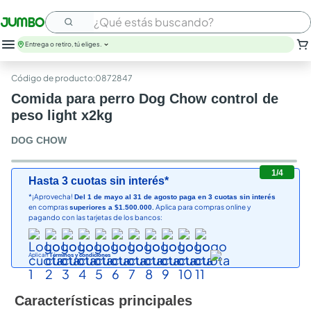
¿Qué estás buscando?
Entrega o retiro, tú eliges.
:
0872847
Comida para perro Dog Chow control de
peso light x2kg
DOG CHOW
1
/
4
Hasta 3 cuotas sin interés*
*¡Aprovecha!
Del 1 de mayo al 31 de agosto paga en 3 cuotas sin interés
en compras
Aplica para compras online y
superiores a $1.500.000.
pagando con las tarjetas de los bancos:
Aplican
Términos y condiciones
Características principales