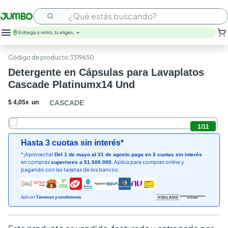
¿Qué estás buscando?
Entrega o retiro, tú eliges.
:
3319650
Detergente en Cápsulas para Lavaplatos
Cascade Platinumx14 Und
$
4
,
05
x
un
CASCADE
1
/
11
Hasta 3 cuotas sin interés*
*¡Aprovecha!
Del 1 de mayo al 31 de agosto paga en 3 cuotas sin interés
en compras
Aplica para compras online y
superiores a $1.500.000.
pagando con las tarjetas de los bancos:
Aplican
Términos y condiciones