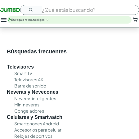
¿Qué estás buscando?
Entrega o retiro, tú eliges.
Búsquedas frecuentes
Televisores
Smart TV
Televisores 4K
Barra de sonido
Neveras y Nevecones
Neveras inteligentes
Mini neveras
Congeladores
Celulares y Smartwatch
Smartphones Android
Accesorios para celular
Relojes deportivos