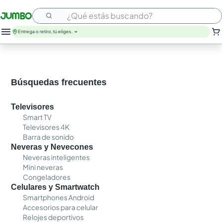
¿Qué estás buscando?
Entrega o retiro, tú eliges.
Búsquedas frecuentes
Televisores
Smart TV
Televisores 4K
Barra de sonido
Neveras y Nevecones
Neveras inteligentes
Mini neveras
Congeladores
Celulares y Smartwatch
Smartphones Android
Accesorios para celular
Relojes deportivos