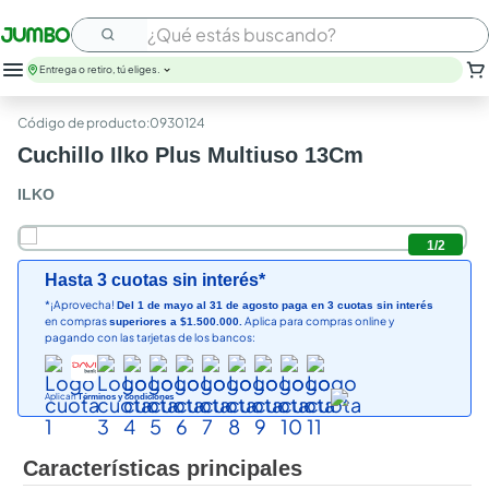
¿Qué estás buscando?
Entrega o retiro, tú eliges.
:
0930124
Cuchillo Ilko Plus Multiuso 13Cm
ILKO
1
/
2
Hasta 3 cuotas sin interés*
*¡Aprovecha!
Del 1 de mayo al 31 de agosto paga en 3 cuotas sin interés
en compras
Aplica para compras online y
superiores a $1.500.000.
pagando con las tarjetas de los bancos:
Aplican
Términos y condiciones
Características principales