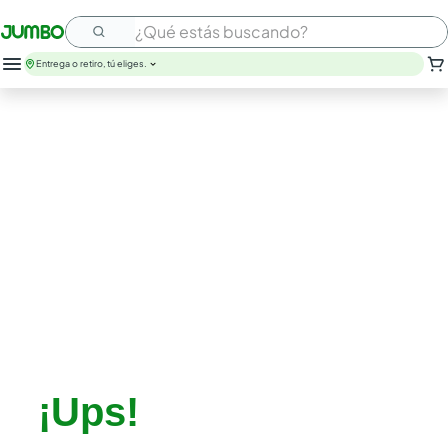
¿Qué estás buscando?
Entrega o retiro, tú eliges.
¡Ups!