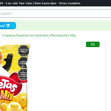
2004 · Lun–sáb 7am–7pm | Dom hasta 6pm · Otras ciudades
buscando?
quí 🏆
Crispetas Popetas mix Caramelo y Mantequilla x 118g
os
1
/
1
 higienico
bela
tas
e
o
e