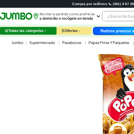
Compra por teléfono 📞 (601) 6 67 
¿Qué estás 
Recibe tu pedido como prefieras
a domicilio o recógelo en tienda
Redime premios a
Todas las categorías
Ofertas
leche
Supermercado
Pasabocas
Papas Fritas Y Paquetes
huev
arroz
papel
nutri
galle
aceit
ques
pollo
carn