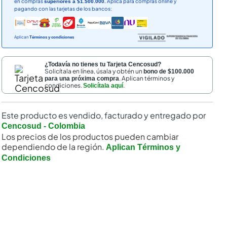
en compras
Aplica para compras online y
superiores a $1.500.000.
pagando con las tarjetas de los bancos:
Aplican
Términos y condiciones
¿Todavía no tienes tu Tarjeta Cencosud?
Solicítala en línea, úsala y obtén un
bono de $100.000
. Aplican términos y
para una próxima compra
condiciones.
.
Solicítala aquí
nal
Este producto es vendido, facturado y entregado por
Cencosud - Colombia
Los precios de los productos pueden cambiar
dependiendo de la región.
Aplican Términos y
Condiciones