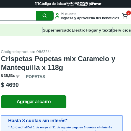
Código de ética
0
Mi cuenta
Ingresa y aprovecha tus beneficios
Supermercado
Electro
Hogar y textil
Servicios
:
0863264
Crispetas Popetas mix Caramelo y
Mantequilla x 118g
$
35
,
53
x
gr
POPETAS
$ 4690
Hasta 3 cuotas sin interés*
*¡Aprovecha!
Del 1 de mayo al 31 de agosto paga en 3 cuotas sin interés