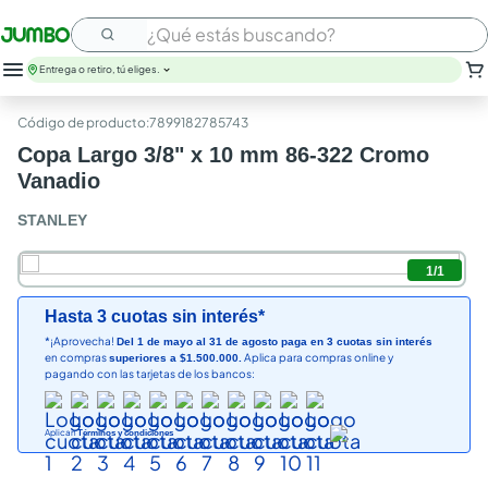
¿Qué estás buscando?
Entrega o retiro, tú eliges.
:
7899182785743
Copa Largo 3/8" x 10 mm 86-322 Cromo
Vanadio
STANLEY
1
/
1
Hasta 3 cuotas sin interés*
*¡Aprovecha!
Del 1 de mayo al 31 de agosto paga en 3 cuotas sin interés
en compras
Aplica para compras online y
superiores a $1.500.000.
pagando con las tarjetas de los bancos:
Aplican
Términos y condiciones