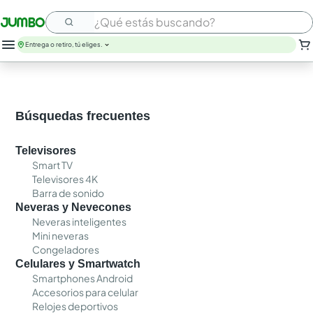
¿Qué estás buscando?
Entrega o retiro, tú eliges.
Búsquedas frecuentes
Televisores
Smart TV
Televisores 4K
Barra de sonido
Neveras y Nevecones
Neveras inteligentes
Mini neveras
Congeladores
Celulares y Smartwatch
Smartphones Android
Accesorios para celular
Relojes deportivos