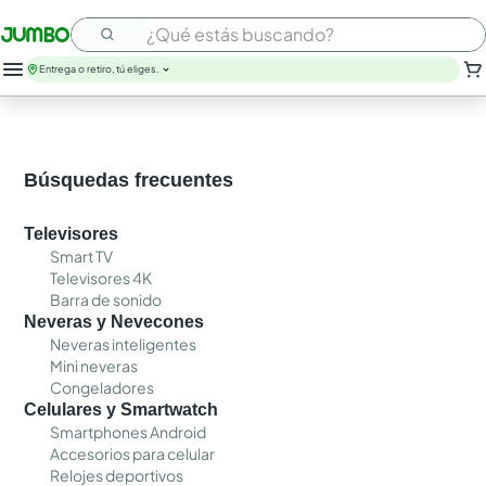
¿Qué estás buscando?
Entrega o retiro, tú eliges.
leche
huevos
arroz
Búsquedas frecuentes
nutribela
papel higienico
Televisores
galletas
Smart TV
aceite
Televisores 4K
queso
Barra de sonido
pollo
Neveras y Nevecones
carne
Neveras inteligentes
Mini neveras
Congeladores
Celulares y Smartwatch
Smartphones Android
Accesorios para celular
Relojes deportivos