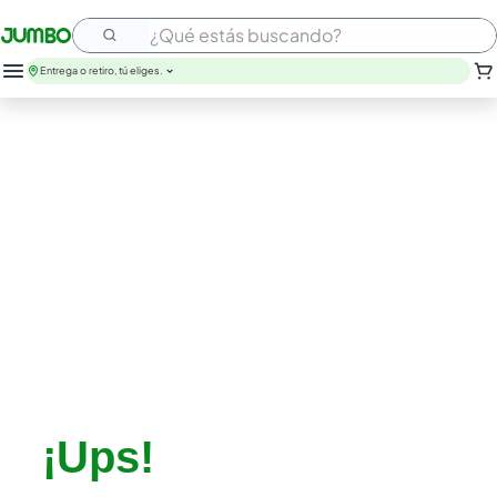
¿Qué estás buscando?
Entrega o retiro, tú eliges.
leche
huevos
arroz
papel higienico
nutribela
galletas
aceite
queso
pollo
carne
¡Ups!