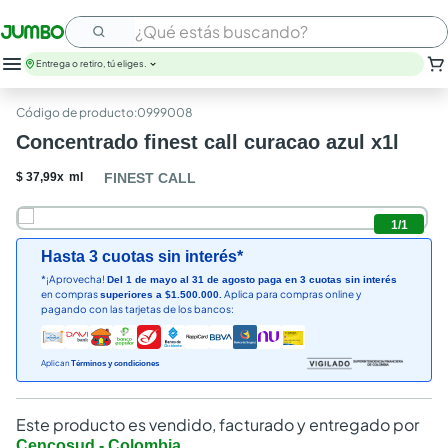
¿Qué estás buscando?
Entrega o retiro, tú eliges.
:
0999008
Concentrado finest call curacao azul x1l
$
37
,
99
x
ml
FINEST CALL
1
/
1
Hasta 3 cuotas sin interés*
*¡Aprovecha!
Del 1 de mayo al 31 de agosto paga en 3 cuotas sin interés
en compras
Aplica para compras online y
superiores a $1.500.000.
pagando con las tarjetas de los bancos:
Aplican
Términos y condiciones
Este producto es vendido, facturado y entregado por
Cencosud - Colombia