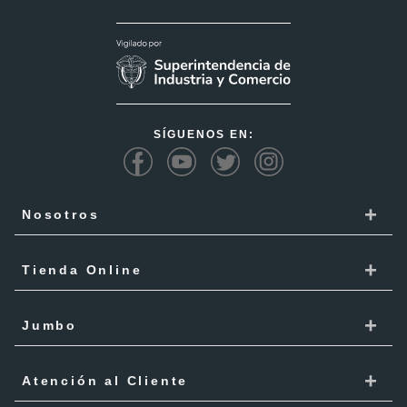
SÍGUENOS EN:
+
Nosotros
Cencosud
+
Tienda Online
Responsabilidad Social
Recoge en tienda
+
Trabaja con Nosotros
Jumbo
Cómo comprar
Proveedores
Localiza Tienda
+
Mis Pedidos
Atención al Cliente
Código de ética
Tarjeta Cencosud