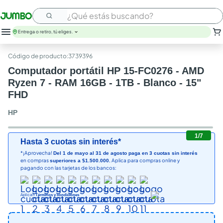
¿Qué estás buscando?
Entrega o retiro, tú eliges.
leche
:
3739396
huevos
Computador portátil HP 15-FC0276 - AMD
arroz
Ryzen 7 - RAM 16GB - 1TB - Blanco - 15"
papel higienico
FHD
galletas
aceite
HP
queso
nutribela
1
/
7
Hasta 3 cuotas sin interés*
pollo
cafe
*¡Aprovecha!
Del 1 de mayo al 31 de agosto paga en 3 cuotas sin interés
en compras
Aplica para compras online y
superiores a $1.500.000.
pagando con las tarjetas de los bancos:
Aplican
Términos y condiciones