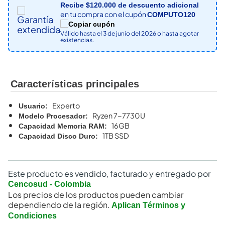
Recibe $
120.000
de descuento adicional
en tu compra con el cupón
COMPUTO120
Válido hasta el
3 de junio del 2026
o hasta agotar
existencias.
Características principales
Experto
Usuario
:
Ryzen 7-7730U
Modelo Procesador
:
16GB
Capacidad Memoria RAM
:
1TB SSD
Capacidad Disco Duro
:
Este producto es vendido, facturado y entregado por
Cencosud - Colombia
Los precios de los productos pueden cambiar
dependiendo de la región.
Aplican Términos y
Condiciones