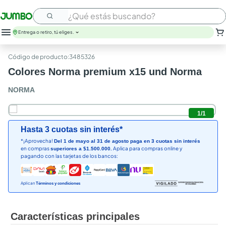
¿Qué estás buscando?
Entrega o retiro, tú eliges.
:
3485326
Colores Norma premium x15 und Norma
NORMA
1
/
1
Hasta 3 cuotas sin interés*
*¡Aprovecha!
Del 1 de mayo al 31 de agosto paga en 3 cuotas sin interés
en compras
Aplica para compras online y
superiores a $1.500.000.
pagando con las tarjetas de los bancos:
Aplican
Términos y condiciones
Características principales