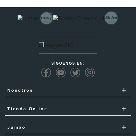
SÍGUENOS EN:
+
Nosotros
Cencosud
+
Tienda Online
Responsabilidad Social
Recoge en tienda
+
Trabaja con Nosotros
Jumbo
Cómo comprar