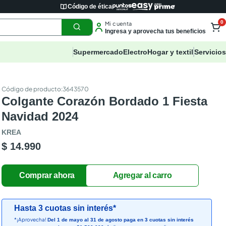
Código de ética
0
Mi cuenta
Ingresa y aprovecha tus beneficios
Supermercado
Electro
Hogar y textil
Servicios
:
3643570
Colgante Corazón Bordado 1 Fiesta
Navidad 2024
KREA
$ 14.990
Hasta 3 cuotas sin interés*
*¡Aprovecha!
Del 1 de mayo al 31 de agosto paga en 3 cuotas sin interés