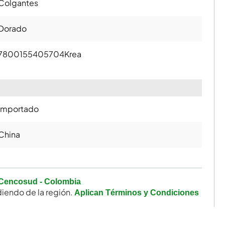
Colgantes
Dorado
7800155405704
Krea
Importado
China
Cencosud - Colombia
iendo de la región.
Aplican Términos y Condiciones