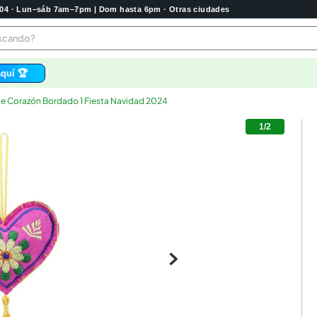
2004 · Lun–sáb 7am–7pm | Dom hasta 6pm · Otras ciudades
buscando?
quí 🏆
e Corazón Bordado 1 Fiesta Navidad 2024
os
1
/
2
bela
 higienico
tas
e
o
e