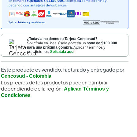
en compras
Aplica para compras online y
superiores a $1.500.000.
pagando con las tarjetas de los bancos:
Aplican
Términos y condiciones
¿Todavía no tienes tu Tarjeta Cencosud?
Solicítala en línea, úsala y obtén un
bono de $100.000
. Aplican términos y
para una próxima compra
condiciones.
.
Solicítala aquí
Este producto es vendido, facturado y entregado por
Cencosud - Colombia
Los precios de los productos pueden cambiar
dependiendo de la región.
Aplican Términos y
Condiciones