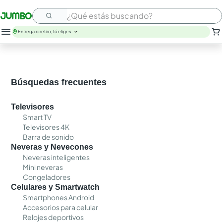
¿Qué estás buscando?
Entrega o retiro, tú eliges.
Búsquedas frecuentes
Televisores
Smart TV
Televisores 4K
Barra de sonido
Neveras y Nevecones
Neveras inteligentes
Mini neveras
Congeladores
Celulares y Smartwatch
Smartphones Android
Accesorios para celular
Relojes deportivos